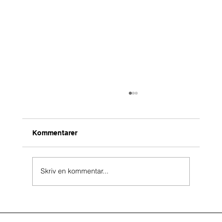
Kommentarer
Skriv en kommentar...
Arkitekt i Sønderborg: Fokus
Arkitektonisk Huse